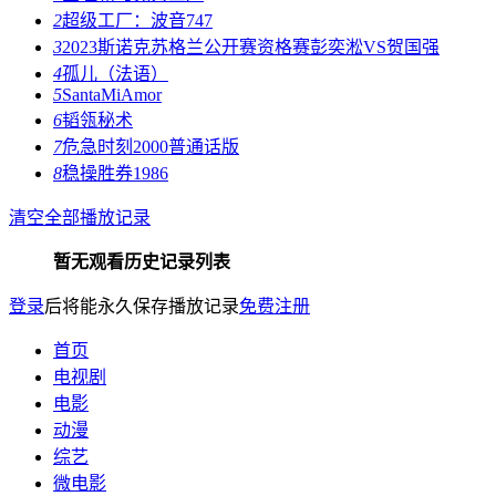
2
超级工厂：波音747
3
2023斯诺克苏格兰公开赛资格赛彭奕淞VS贺国强
4
孤儿（法语）
5
SantaMiAmor
6
韬瓴秘术
7
危急时刻2000普通话版
8
稳操胜券1986
清空全部播放记录
暂无观看历史记录列表
登录
后将能永久保存播放记录
免费注册
首页
电视剧
电影
动漫
综艺
微电影