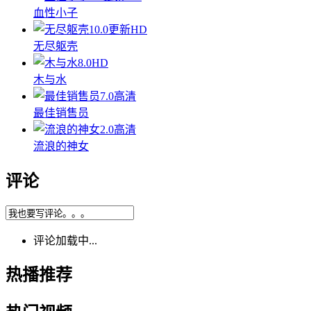
血性小子
10.0
更新HD
无尽躯壳
8.0
HD
木与水
7.0
高清
最佳销售员
2.0
高清
流浪的神女
评论
评论加载中...
热播推荐