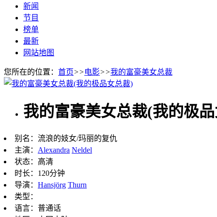
新闻
节目
榜单
最新
网站地图
您所在的位置：
首页
>>
电影
>>
我的富豪美女总裁
我的富豪美女总裁(我的极品
别名：
流浪的妓女/玛丽的复仇
主演：
Alexandra
Neldel
状态：
高清
时长：
120分钟
导演：
Hansjörg
Thurn
类型：
语言：
普通话