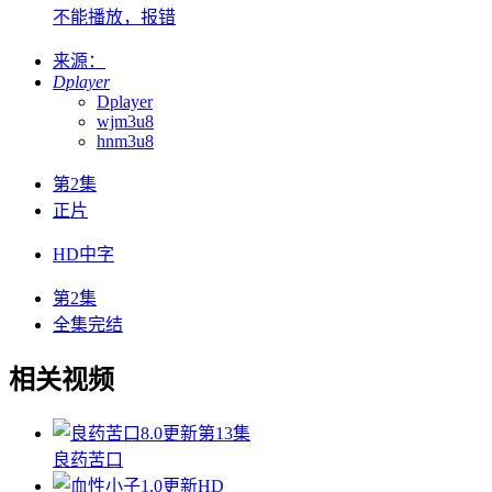
不能播放，报错
来源：
Dplayer
Dplayer
wjm3u8
hnm3u8
第2集
正片
HD中字
第2集
全集完结
相关视频
8.0
更新第13集
良药苦口
1.0
更新HD