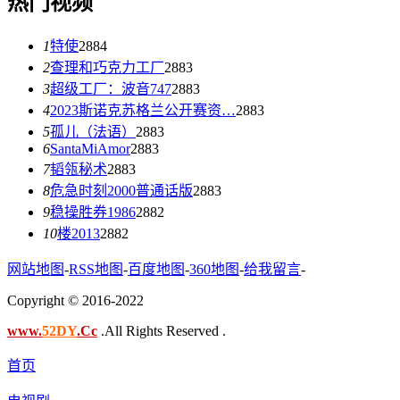
热门视频
1
特使
2884
2
查理和巧克力工厂
2883
3
超级工厂：波音747
2883
4
2023斯诺克苏格兰公开赛资…
2883
5
孤儿（法语）
2883
6
SantaMiAmor
2883
7
韬瓴秘术
2883
8
危急时刻2000普通话版
2883
9
稳操胜券1986
2882
10
楼2013
2882
网站地图
-
RSS地图
-
百度地图
-
360地图
-
给我留言
-
Copyright © 2016-2022
www.
52DY
.Cc
.All Rights Reserved .
首页