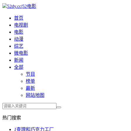
52dy.cc|52电影
首页
电视剧
电影
动漫
综艺
微电影
新闻
全部
节目
榜单
最新
网站地图
热门搜索
1
查理和巧克力工厂