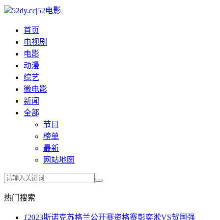
52dy.cc|52电影
首页
电视剧
电影
动漫
综艺
微电影
新闻
全部
节目
榜单
最新
网站地图
热门搜索
1
2023斯诺克苏格兰公开赛资格赛彭奕淞VS贺国强