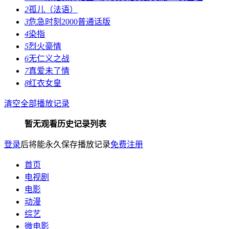
2
孤儿（法语）
3
危急时刻2000普通话版
4
染指
5
烈火豪情
6
无仁义之战
7
真爱未了情
8
红衣女皇
清空全部播放记录
暂无观看历史记录列表
登录
后将能永久保存播放记录
免费注册
首页
电视剧
电影
动漫
综艺
微电影