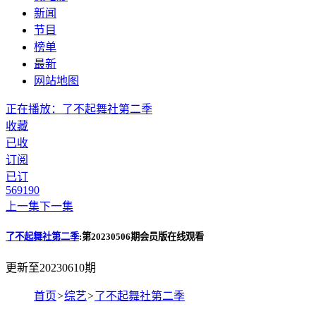
新闻
节目
榜单
最新
网站地图
正在播放：了不起舞社第二季
收藏
已收
订阅
已订
569
190
上一集
下一集
了不起舞社第二季
:第20230506期会员版在线观看
更新至20230610期
首页
>
综艺
>
了不起舞社第二季